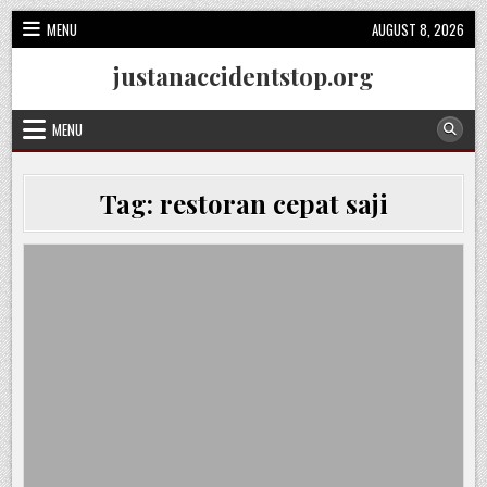
Skip
MENU
AUGUST 8, 2026
to
content
justanaccidentstop.org
MENU
Tag:
restoran cepat saji