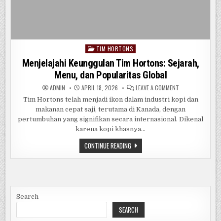
TIM HORTONS
Posted
in
Menjelajahi Keunggulan Tim Hortons: Sejarah,
Menu, dan Popularitas Global
ON
ADMIN
APRIL 18, 2026
LEAVE A COMMENT
MENJELAJAHI
KEUNGGULAN
Tim Hortons telah menjadi ikon dalam industri kopi dan
TIM
makanan cepat saji, terutama di Kanada, dengan
HORTONS:
SEJARAH,
pertumbuhan yang signifikan secara internasional. Dikenal
MENU,
DAN
karena kopi khasnya…
POPULARITAS
GLOBAL
MENJELAJAHI
CONTINUE READING
KEUNGGULAN
TIM
HORTONS:
SEJARAH,
MENU,
DAN
POPULARITAS
GLOBAL
Search
SEARCH