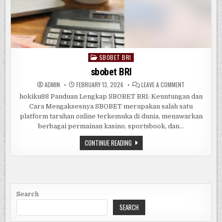
SBOBET BRI
Posted
in
sbobet BRI
ON
ADMIN
FEBRUARY 13, 2026
LEAVE A COMMENT
SBOBET
BRI
hokiku88 Panduan Lengkap SBOBET BRI: Keuntungan dan
Cara Mengaksesnya SBOBET merupakan salah satu
platform taruhan online terkemuka di dunia, menawarkan
berbagai permainan kasino, sportsbook, dan…
SBOBET
CONTINUE READING
BRI
Search
SEARCH