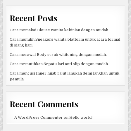
Recent Posts
Cara memakai Blouse wanita kekinian dengan mudah.
Cara memilih Sneakers wanita platform untuk acara formal
di siang hari
Cara merawat Body scrub whitening dengan mudah.
Cara memutihkan Sepatu lari anti slip dengan mudah.
Cara mencuci Inner hijab rajut langkah demi langkah untuk
pemula.
Recent Comments
A WordPress Commenter
on
Hello world!