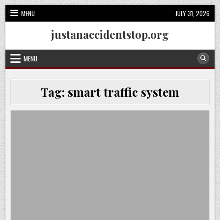
Skip
MENU
JULY 31, 2026
to
content
justanaccidentstop.org
MENU
Tag:
smart traffic system