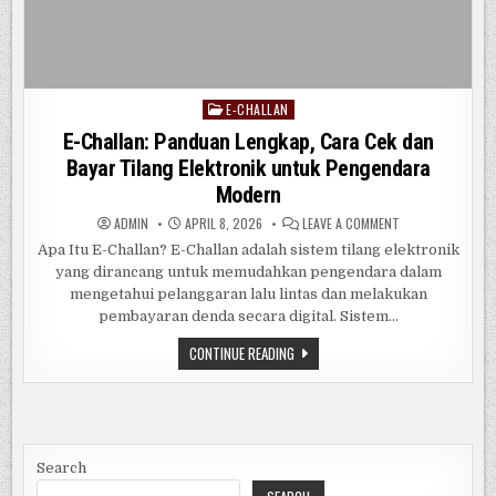
E-CHALLAN
Posted
in
E-Challan: Panduan Lengkap, Cara Cek dan
Bayar Tilang Elektronik untuk Pengendara
Modern
ON
ADMIN
APRIL 8, 2026
LEAVE A COMMENT
E-
CHALLAN:
Apa Itu E-Challan? E-Challan adalah sistem tilang elektronik
PANDUAN
yang dirancang untuk memudahkan pengendara dalam
LENGKAP,
CARA
mengetahui pelanggaran lalu lintas dan melakukan
CEK
DAN
pembayaran denda secara digital. Sistem…
BAYAR
TILANG
E-
CONTINUE READING
ELEKTRONIK
CHALLAN:
UNTUK
PANDUAN
PENGENDARA
LENGKAP,
MODERN
CARA
CEK
DAN
BAYAR
TILANG
Search
ELEKTRONIK
UNTUK