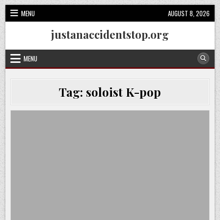
Skip
MENU
AUGUST 8, 2026
to
content
justanaccidentstop.org
MENU
Tag:
soloist K-pop