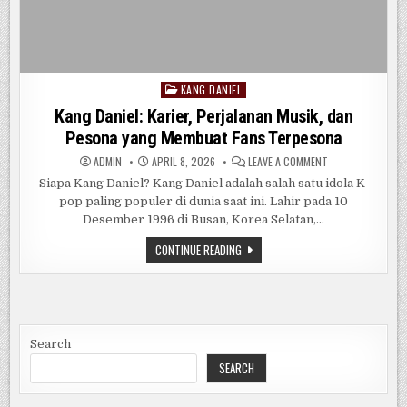
KANG DANIEL
Posted
in
Kang Daniel: Karier, Perjalanan Musik, dan
Pesona yang Membuat Fans Terpesona
ON
ADMIN
APRIL 8, 2026
LEAVE A COMMENT
KANG
DANIEL:
Siapa Kang Daniel? Kang Daniel adalah salah satu idola K-
KARIER,
pop paling populer di dunia saat ini. Lahir pada 10
PERJALANAN
MUSIK,
Desember 1996 di Busan, Korea Selatan,…
DAN
PESONA
YANG
KANG
CONTINUE READING
MEMBUAT
DANIEL:
FANS
KARIER,
TERPESONA
PERJALANAN
MUSIK,
DAN
PESONA
YANG
MEMBUAT
Search
FANS
TERPESONA
SEARCH