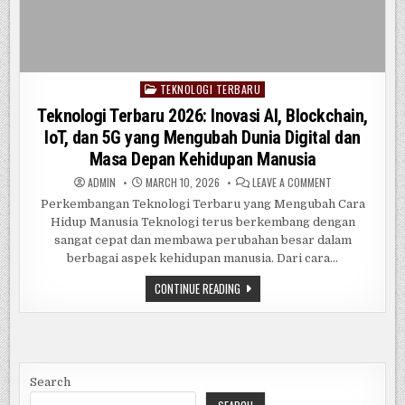
TEKNOLOGI TERBARU
Posted
in
Teknologi Terbaru 2026: Inovasi AI, Blockchain,
IoT, dan 5G yang Mengubah Dunia Digital dan
Masa Depan Kehidupan Manusia
ON
ADMIN
MARCH 10, 2026
LEAVE A COMMENT
TEKNOLOGI
TERBARU
Perkembangan Teknologi Terbaru yang Mengubah Cara
2026:
Hidup Manusia Teknologi terus berkembang dengan
INOVASI
AI,
sangat cepat dan membawa perubahan besar dalam
BLOCKCHAIN,
IOT,
berbagai aspek kehidupan manusia. Dari cara…
DAN
5G
TEKNOLOGI
CONTINUE READING
YANG
TERBARU
MENGUBAH
2026:
DUNIA
INOVASI
DIGITAL
DAN
AI,
MASA
BLOCKCHAIN,
DEPAN
IOT,
KEHIDUPAN
DAN
MANUSIA
5G
Search
YANG
MENGUBAH