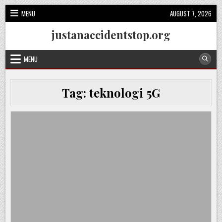
Skip
MENU
AUGUST 7, 2026
to
content
justanaccidentstop.org
MENU
Tag:
teknologi 5G