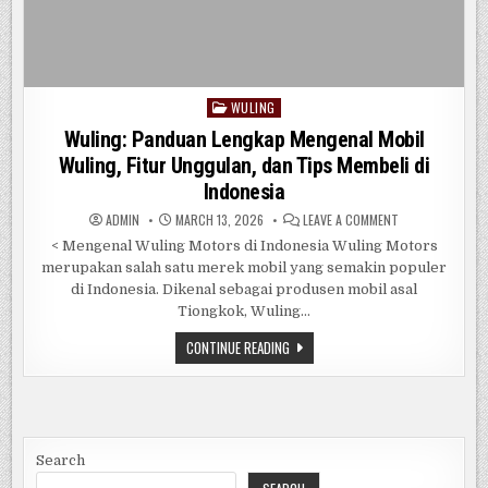
WULING
Posted
in
Wuling: Panduan Lengkap Mengenal Mobil
Wuling, Fitur Unggulan, dan Tips Membeli di
Indonesia
ON
ADMIN
MARCH 13, 2026
LEAVE A COMMENT
WULING:
PANDUAN
< Mengenal Wuling Motors di Indonesia Wuling Motors
LENGKAP
merupakan salah satu merek mobil yang semakin populer
MENGENAL
MOBIL
di Indonesia. Dikenal sebagai produsen mobil asal
WULING,
FITUR
Tiongkok, Wuling...
UNGGULAN,
DAN
WULING:
CONTINUE READING
TIPS
PANDUAN
MEMBELI
LENGKAP
DI
MENGENAL
INDONESIA
MOBIL
WULING,
FITUR
UNGGULAN,
DAN
Search
TIPS
MEMBELI