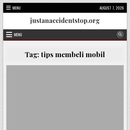
Skip
MENU
AUGUST 7, 2026
to
content
justanaccidentstop.org
MENU
Tag:
tips membeli mobil