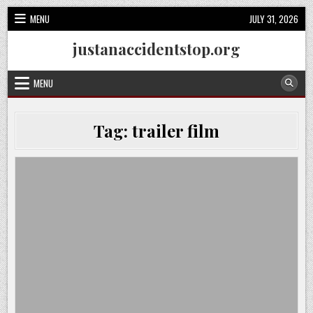
Skip
MENU
JULY 31, 2026
to
content
justanaccidentstop.org
MENU
Tag:
trailer film