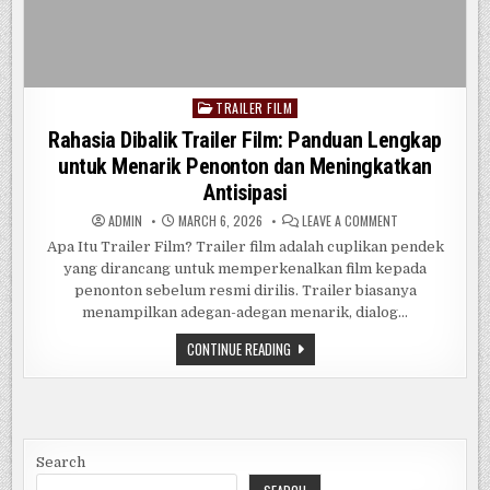
TRAILER FILM
Posted
in
Rahasia Dibalik Trailer Film: Panduan Lengkap
untuk Menarik Penonton dan Meningkatkan
Antisipasi
ON
ADMIN
MARCH 6, 2026
LEAVE A COMMENT
RAHASIA
DIBALIK
Apa Itu Trailer Film? Trailer film adalah cuplikan pendek
TRAILER
yang dirancang untuk memperkenalkan film kepada
FILM:
PANDUAN
penonton sebelum resmi dirilis. Trailer biasanya
LENGKAP
UNTUK
menampilkan adegan-adegan menarik, dialog…
MENARIK
PENONTON
RAHASIA
CONTINUE READING
DAN
DIBALIK
MENINGKATKAN
TRAILER
ANTISIPASI
FILM:
PANDUAN
LENGKAP
UNTUK
MENARIK
PENONTON
Search
DAN
MENINGKATKAN