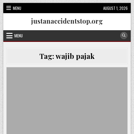
Skip
MENU
AUGUST 1, 2026
to
content
justanaccidentstop.org
MENU
Tag:
wajib pajak