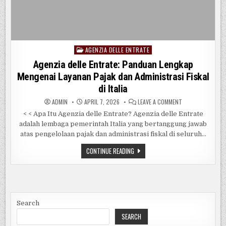
AGENZIA DELLE ENTRATE
Posted
in
Agenzia delle Entrate: Panduan Lengkap
Mengenai Layanan Pajak dan Administrasi Fiskal
di Italia
ON
ADMIN
APRIL 7, 2026
LEAVE A COMMENT
AGENZIA
DELLE
< < Apa Itu Agenzia delle Entrate? Agenzia delle Entrate
ENTRATE:
adalah lembaga pemerintah Italia yang bertanggung jawab
PANDUAN
LENGKAP
atas pengelolaan pajak dan administrasi fiskal di seluruh...
MENGENAI
LAYANAN
PAJAK
AGENZIA
CONTINUE READING
DAN
DELLE
ADMINISTRASI
ENTRATE:
FISKAL
PANDUAN
DI
LENGKAP
ITALIA
MENGENAI
LAYANAN
PAJAK
DAN
Search
ADMINISTRASI
FISKAL
SEARCH
DI