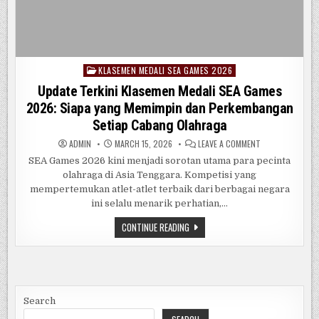
KLASEMEN MEDALI SEA GAMES 2026
Posted
in
Update Terkini Klasemen Medali SEA Games
2026: Siapa yang Memimpin dan Perkembangan
Setiap Cabang Olahraga
ON
ADMIN
MARCH 15, 2026
LEAVE A COMMENT
UPDATE
TERKINI
SEA Games 2026 kini menjadi sorotan utama para pecinta
KLASEMEN
olahraga di Asia Tenggara. Kompetisi yang
MEDALI
SEA
mempertemukan atlet-atlet terbaik dari berbagai negara
GAMES
2026:
ini selalu menarik perhatian,…
SIAPA
YANG
UPDATE
CONTINUE READING
MEMIMPIN
TERKINI
DAN
KLASEMEN
PERKEMBANGAN
MEDALI
SETIAP
CABANG
SEA
OLAHRAGA
GAMES
2026:
SIAPA
YANG
Search
MEMIMPIN
DAN