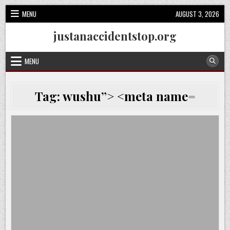
Skip
MENU
AUGUST 3, 2026
to
content
justanaccidentstop.org
MENU
Tag:
wushu”> <meta name=