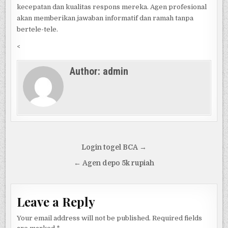
kecepatan dan kualitas respons mereka. Agen profesional
akan memberikan jawaban informatif dan ramah tanpa
bertele-tele.
<
Author:
admin
Post
Login togel BCA →
navigation
← Agen depo 5k rupiah
Leave a Reply
Your email address will not be published.
Required fields