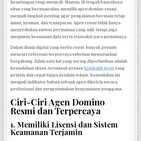
keuntungan yang menarik. Namun, di tengah banyaknya
situs yang bermunculan, memilih agen domino resmi
menjadi langkah penting agar pengalaman bermain tetap
aman, nyaman, dan transparan. Agen resmi tidak hanya
menyediakan sistem permainan yang adil, tetapi juga
menjamin keamanan data serta transaksi para pemainnya.
Dalam dunia digital yang serba cepat, banyak pemain
mencari referensi terpercaya sebelum memutuskan
bergabung. Salah satu hal yang sering diperhatikan adalah
kemudahan akses, termasuk proses
hokiku88 login
yang
praktis dan cepat tanpa kendala teknis. Kemudahan ini
menjadi indikator bahwa sebuah agen dikelola secara
profesional dan mengutamakan kenyamanan pengguna.
Ciri-Ciri Agen Domino
Resmi dan Terpercaya
1. Memiliki Lisensi dan Sistem
Keamanan Terjamin