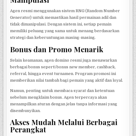
Agen resmi menggunakan sistem RNG (Random Number
Generator) untuk memastikan hasil permainan adil dan
tidak dimanipulasi. Dengan sistem ini, setiap pemain
memiliki peluang yang sama untuk menang berdasarkan
strategi dan keberuntungan masing-masing.
Bonus dan Promo Menarik
Selain keamanan, agen domino resmi juga menawarkan
berbagai bonus seperti bonus new member, cashback,
referral, hingga event turnamen. Program promosi ini
memberikan nilai tambah bagi pemain yang aktif dan loyal.
Namun, penting untuk membaca syarat dan ketentuan
sebelum mengklaim bonus. Agen terpercaya akan
menampilkan aturan dengan jelas tanpa informasi yang
disembunyikan.
Akses Mudah Melalui Berbagai
Perangkat