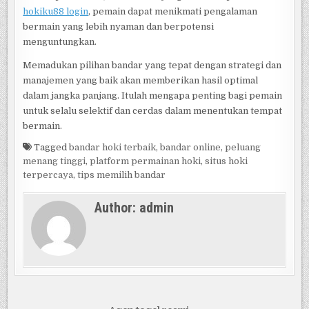
hokiku88 login
, pemain dapat menikmati pengalaman
bermain yang lebih nyaman dan berpotensi
menguntungkan.
Memadukan pilihan bandar yang tepat dengan strategi dan
manajemen yang baik akan memberikan hasil optimal
dalam jangka panjang. Itulah mengapa penting bagi pemain
untuk selalu selektif dan cerdas dalam menentukan tempat
bermain.
Tagged
bandar hoki terbaik
,
bandar online
,
peluang
menang tinggi
,
platform permainan hoki
,
situs hoki
terpercaya
,
tips memilih bandar
Author:
admin