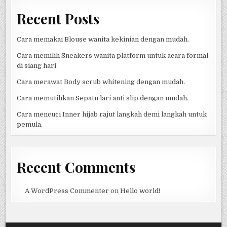
Recent Posts
Cara memakai Blouse wanita kekinian dengan mudah.
Cara memilih Sneakers wanita platform untuk acara formal
di siang hari
Cara merawat Body scrub whitening dengan mudah.
Cara memutihkan Sepatu lari anti slip dengan mudah.
Cara mencuci Inner hijab rajut langkah demi langkah untuk
pemula.
Recent Comments
A WordPress Commenter
on
Hello world!