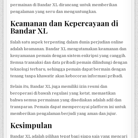
permainan di Bandar XL dirancang untuk memberikan
pengalaman yang seru dan menguntungkan.
Keamanan dan Kepercayaan di
Bandar XL
Salah satu aspek terpenting dalam dunia perjudian online
adalah keamanan. Bandar XL mengutamakan keamanan dan
kenyamanan pemain dengan sistem enkripsi yang canggih.
Semua transaksi dan data pribadi pemain dilindungi dengan
teknologi terbaru, sehingga pemain dapat bermain dengan
tenang tanpa khawatir akan kebocoran informasi pribadi.
Selain itu, Bandar XL juga memiliki izin resmi dan
beroperasi di bawah regulasi yang ketat, memastikan
bahwa semua permainan yang disediakan adalah adil dan
transparan. Pemain dapat mempercayai platform ini untuk
memberikan pengalaman berjudi yang aman dan jujur.
Kesimpulan
Bandar XL adalah pilihan tepat bagi siapa saja yang mencari