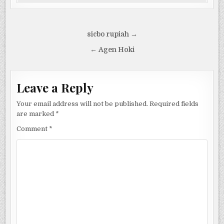
Post
sicbo rupiah →
navigation
← Agen Hoki
Leave a Reply
Your email address will not be published.
Required fields
are marked
*
Comment
*