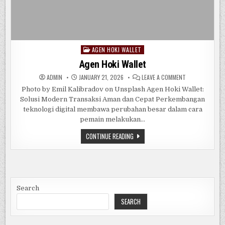
AGEN HOKI WALLET
Posted
in
Agen Hoki Wallet
ON
ADMIN
JANUARY 21, 2026
LEAVE A COMMENT
AGEN
HOKI
Photo by Emil Kalibradov on Unsplash Agen Hoki Wallet:
WALLET
Solusi Modern Transaksi Aman dan Cepat Perkembangan
teknologi digital membawa perubahan besar dalam cara
pemain melakukan…
AGEN
CONTINUE READING
HOKI
WALLET
Search
SEARCH