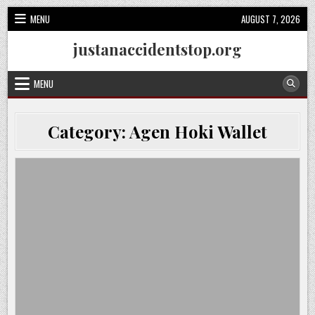
Skip
MENU
AUGUST 7, 2026
to
content
justanaccidentstop.org
MENU
Category:
Agen Hoki Wallet