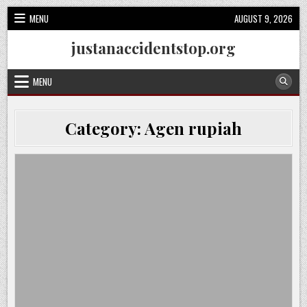
Skip
MENU
AUGUST 9, 2026
to
content
justanaccidentstop.org
MENU
Category:
Agen rupiah