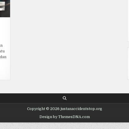
ON
GEN
ICBO
an
atu
 dan
Copyright © 2026 justanaccidentstop.org
Design by ThemesDNA.com