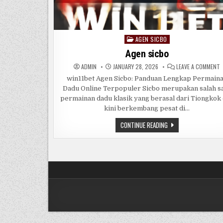
AGEN SICBO
Posted
in
Agen sicbo
ADMIN
JANUARY 28, 2026
LEAVE A COMMENT
A
S
win11bet Agen Sicbo: Panduan Lengkap Permain
Dadu Online Terpopuler Sicbo merupakan salah s
permainan dadu klasik yang berasal dari Tiongkok
kini berkembang pesat di…
AGEN
CONTINUE READING
SICBO