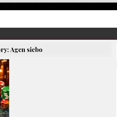
ory:
Agen sicbo