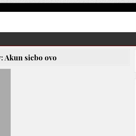
y:
Akun sicbo ovo