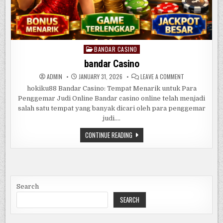
BANDAR CASINO
Posted
in
bandar Casino
ON
ADMIN
JANUARY 31, 2026
LEAVE A COMMENT
BANDAR
CASINO
hokiku88 Bandar Casino: Tempat Menarik untuk Para
Penggemar Judi Online Bandar casino online telah menjadi
salah satu tempat yang banyak dicari oleh para penggemar
judi….
BANDAR
CONTINUE READING
CASINO
Search
SEARCH