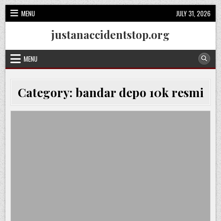
Skip
MENU
JULY 31, 2026
to
content
justanaccidentstop.org
MENU
Category:
bandar depo 10k resmi