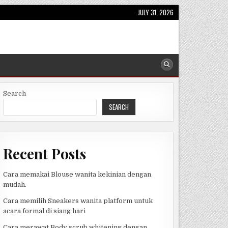
JULY 31, 2026
Search
SEARCH
Recent Posts
Cara memakai Blouse wanita kekinian dengan
mudah.
Cara memilih Sneakers wanita platform untuk
acara formal di siang hari
Cara merawat Body scrub whitening dengan