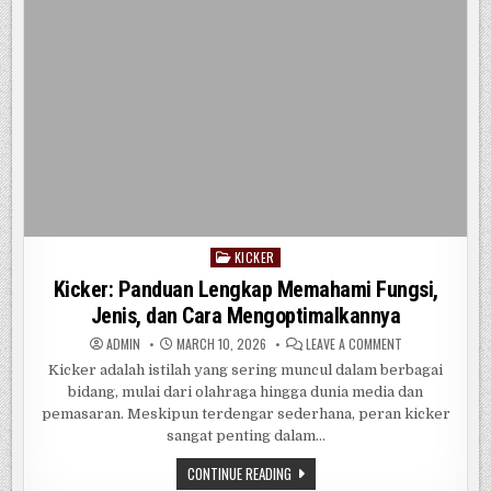
UNTUK
AUDIO
BERKUALITAS
KICKER
Posted
in
Kicker: Panduan Lengkap Memahami Fungsi,
Jenis, dan Cara Mengoptimalkannya
ON
ADMIN
MARCH 10, 2026
LEAVE A COMMENT
KICKER:
PANDUAN
Kicker adalah istilah yang sering muncul dalam berbagai
LENGKAP
bidang, mulai dari olahraga hingga dunia media dan
MEMAHAMI
FUNGSI,
pemasaran. Meskipun terdengar sederhana, peran kicker
JENIS,
DAN
sangat penting dalam…
CARA
MENGOPTIMALKA
KICKER:
CONTINUE READING
PANDUAN