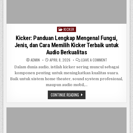
KICKER
Posted
in
Kicker: Panduan Lengkap Mengenal Fungsi,
Jenis, dan Cara Memilih Kicker Terbaik untuk
Audio Berkualitas
ON
ADMIN
APRIL 8, 2026
LEAVE A COMMENT
KICKER:
PANDUAN
Dalam dunia audio, istilah kicker sering muncul sebagai
LENGKAP
komponen penting untuk meningkatkan kualitas suara.
MENGENAL
FUNGSI,
Baik untuk sistem home theater, sound system profesional,
JENIS,
DAN
maupun audio mobil,…
CARA
MEMILIH
KICKER:
CONTINUE READING
KICKER
PANDUAN
TERBAIK
LENGKAP
UNTUK
MENGENAL
AUDIO
BERKUALITAS
FUNGSI,
JENIS,
DAN
CARA
MEMILIH
KICKER
TERBAIK