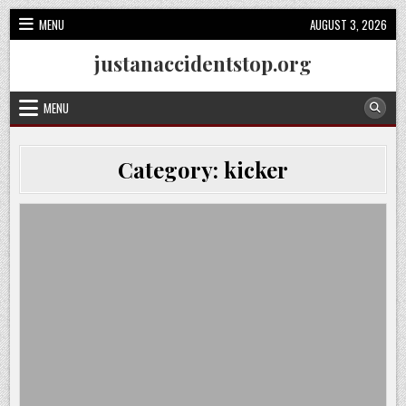
Skip
MENU
AUGUST 3, 2026
to
content
justanaccidentstop.org
MENU
Category:
kicker