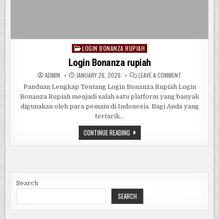
LOGIN BONANZA RUPIAH
Posted
in
Login Bonanza rupiah
ON
ADMIN
JANUARY 26, 2026
LEAVE A COMMENT
LOGIN
BONANZA
Panduan Lengkap Tentang Login Bonanza Rupiah Login
RUPIAH
Bonanza Rupiah menjadi salah satu platform yang banyak
digunakan oleh para pemain di Indonesia. Bagi Anda yang
tertarik…
LOGIN
CONTINUE READING
BONANZA
RUPIAH
Search
SEARCH