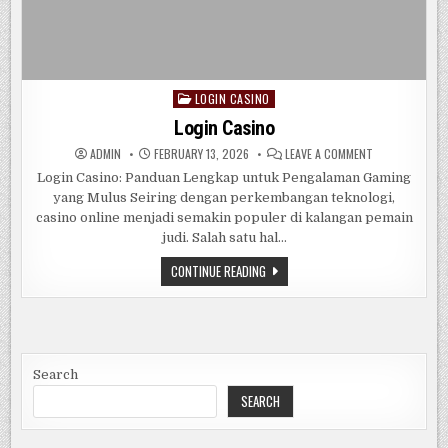
LOGIN CASINO
Posted
in
Login Casino
ON
ADMIN
FEBRUARY 13, 2026
LEAVE A COMMENT
LOGIN
CASINO
Login Casino: Panduan Lengkap untuk Pengalaman Gaming
yang Mulus Seiring dengan perkembangan teknologi,
casino online menjadi semakin populer di kalangan pemain
judi. Salah satu hal…
LOGIN
CONTINUE READING
CASINO
Search
SEARCH