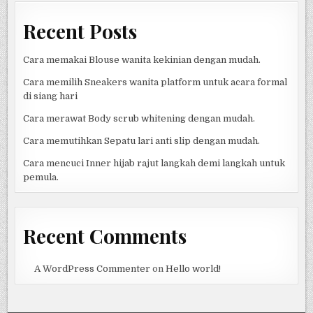
Recent Posts
Cara memakai Blouse wanita kekinian dengan mudah.
Cara memilih Sneakers wanita platform untuk acara formal
di siang hari
Cara merawat Body scrub whitening dengan mudah.
Cara memutihkan Sepatu lari anti slip dengan mudah.
Cara mencuci Inner hijab rajut langkah demi langkah untuk
pemula.
Recent Comments
A WordPress Commenter
on
Hello world!