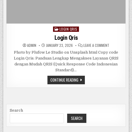
LOGIN QRIS
Posted
in
Login Qris
ON
ADMIN
JANUARY 23, 2026
LEAVE A COMMENT
LOGIN
QRIS
Photo by Plufow Le Studio on Unsplash html Copy code
Login Qris: Panduan Lengkap Mengakses Layanan QRIS
dengan Mudah QRIS (Quick Response Code Indonesian
Standard)…
LOGIN
CONTINUE READING
QRIS
Search
SEARCH