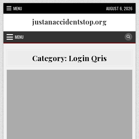
Skip
MENU
AUGUST 6, 2026
to
content
justanaccidentstop.org
MENU
Category:
Login Qris