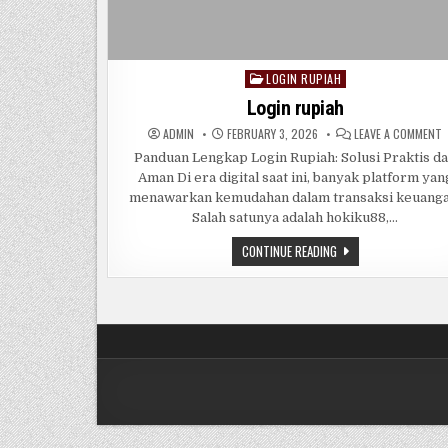
LOGIN RUPIAH
Posted
in
Login rupiah
ADMIN
FEBRUARY 3, 2026
LEAVE A COMMENT
L
R
Panduan Lengkap Login Rupiah: Solusi Praktis d
Aman Di era digital saat ini, banyak platform yan
menawarkan kemudahan dalam transaksi keuanga
Salah satunya adalah hokiku88,…
LOGIN
CONTINUE READING
RUPIAH