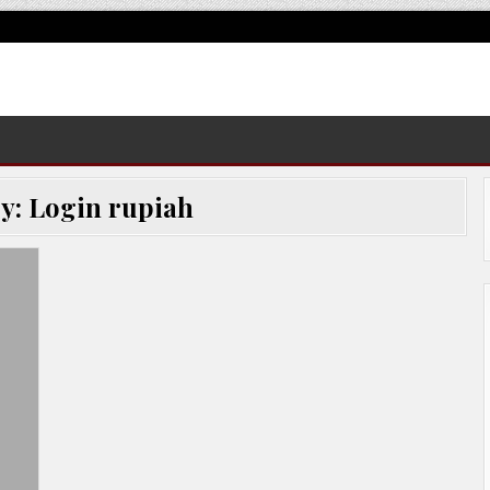
ry:
Login rupiah