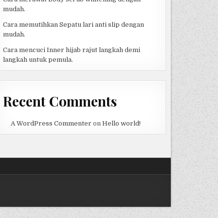
mudah.
Cara memutihkan Sepatu lari anti slip dengan
mudah.
Cara mencuci Inner hijab rajut langkah demi
langkah untuk pemula.
Recent Comments
A WordPress Commenter
on
Hello world!