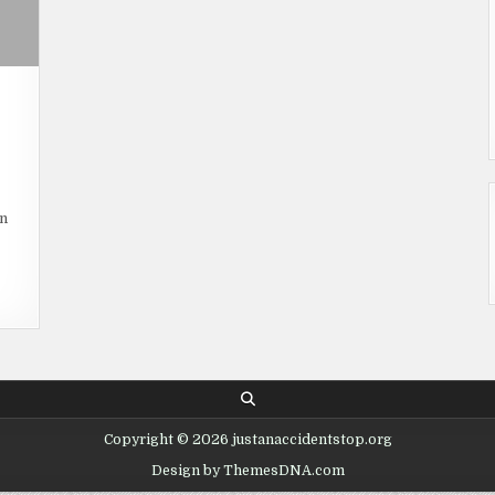
ON
ITUS
ABANERO
ALDO
RATIS
n
Copyright © 2026 justanaccidentstop.org
Design by ThemesDNA.com