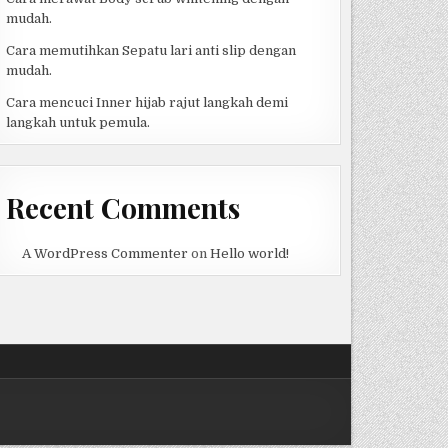
mudah.
Cara memutihkan Sepatu lari anti slip dengan
mudah.
Cara mencuci Inner hijab rajut langkah demi
langkah untuk pemula.
Recent Comments
A WordPress Commenter
on
Hello world!