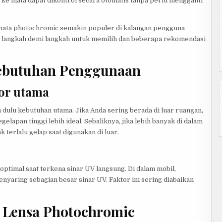
 ke mata dapat dikontrol secara otomatis tanpa perlu mengganti
camata photochromic semakin populer di kalangan pengguna
n langkah demi langkah untuk memilih dan beberapa rekomendasi
ebutuhan Penggunaan
tor utama
dulu kebutuhan utama. Jika Anda sering berada di luar ruangan,
lapan tinggi lebih ideal. Sebaliknya, jika lebih banyak di dalam
k terlalu gelap saat digunakan di luar.
ptimal saat terkena sinar UV langsung. Di dalam mobil,
nyaring sebagian besar sinar UV. Faktor ini sering diabaikan
s Lensa Photochromic