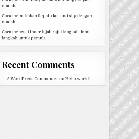
mudah.
Cara memutihkan Sepatu lari anti slip dengan
mudah.
Cara mencuci Inner hijab rajut langkah demi
langkah untuk pemula.
Recent Comments
A WordPress Commenter
on
Hello world!