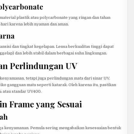
polycarbonate
terial plastik atau polycarbonate yang ringan dan tahan
-hari karena lebih nyaman dan aman.
warna
sisi dan tingkat kegelapan. Lensa berkualitas tinggi dapat
ggelap) dan lebih stabil dalam berbagai suhu lingkungan.
an Perlindungan UV
enyamanan, tetapi juga perlindungan mata dari sinar UV.
ko gangguan mata seperti katarak. Oleh karena itu, pastikan
% atau standar UV400.
in Frame yang Sesuai
ah
 juga kenyamanan. Pemula sering mengabaikan kesesuaian bentuk