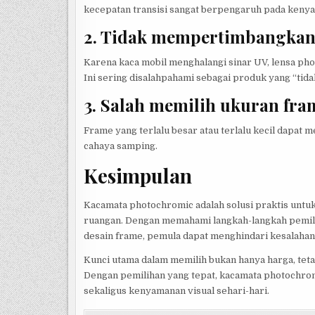
kecepatan transisi sangat berpengaruh pada ken
2. Tidak mempertimbangkan 
Karena kaca mobil menghalangi sinar UV, lensa ph
Ini sering disalahpahami sebagai produk yang “tida
3. Salah memilih ukuran fra
Frame yang terlalu besar atau terlalu kecil dapat
cahaya samping.
Kesimpulan
Kacamata photochromic adalah solusi praktis untu
ruangan. Dengan memahami langkah-langkah pemilih
desain frame, pemula dapat menghindari kesalaha
Kunci utama dalam memilih bukan hanya harga, teta
Dengan pemilihan yang tepat, kacamata photochrom
sekaligus kenyamanan visual sehari-hari.