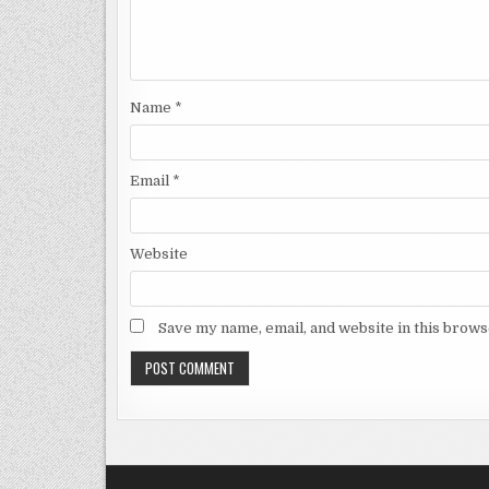
Name
*
Email
*
Website
Save my name, email, and website in this brows