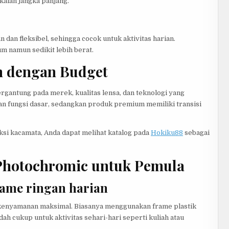
aian jangka panjang.
dan fleksibel, sehingga cocok untuk aktivitas harian.
 namun sedikit lebih berat.
n dengan Budget
rgantung pada merek, kualitas lensa, dan teknologi yang
n fungsi dasar, sedangkan produk premium memiliki transisi
si kacamata, Anda dapat melihat katalog pada
Hokiku88
sebagai
Photochromic untuk Pemula
rame ringan harian
kenyamanan maksimal. Biasanya menggunakan frame plastik
h cukup untuk aktivitas sehari-hari seperti kuliah atau