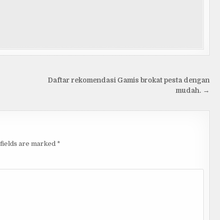
Daftar rekomendasi Gamis brokat pesta dengan
mudah. →
fields are marked
*