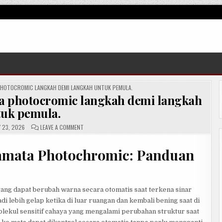
HOTOCROMIC LANGKAH DEMI LANGKAH UNTUK PEMULA.
a photocromic langkah demi langkah
tuk pemula.
ON
 23, 2026
LEAVE A COMMENT
DAFTAR
REKOMENDASI
KACAMATA
amata Photochromic: Panduan
PHOTOCROMIC
LANGKAH
DEMI
LANGKAH
UNTUK
PEMULA.
yang dapat berubah warna secara otomatis saat terkena sinar
di lebih gelap ketika di luar ruangan dan kembali bening saat di
olekul sensitif cahaya yang mengalami perubahan struktur saat