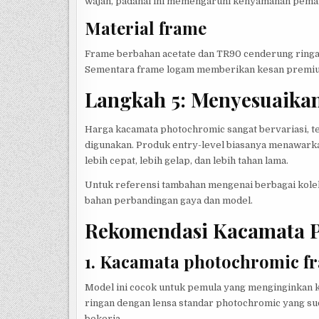
wajah, padahal ini memengaruhi kenyamanan pemak
Material frame
Frame berbahan acetate dan TR90 cenderung ringan 
Sementara frame logam memberikan kesan premium
Langkah 5: Menyesuaika
Harga kacamata photochromic sangat bervariasi, te
digunakan. Produk entry-level biasanya menawarka
lebih cepat, lebih gelap, dan lebih tahan lama.
Untuk referensi tambahan mengenai berbagai kolek
bahan perbandingan gaya dan model.
Rekomendasi Kacamata 
1. Kacamata photochromic f
Model ini cocok untuk pemula yang menginginkan 
ringan dengan lensa standar photochromic yang suda
bekerja.