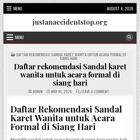
Skip
MENU
AUGUST 4, 2026
to
content
justanaccidentstop.org
MENU
POSTED
DAFTAR REKOMENDASI SANDAL KARET WANITA UNTUK ACARA FORMAL DI
IN
SIANG HARI
Daftar rekomendasi Sandal karet
wanita untuk acara formal di
siang hari
ON
ADMIN
MAY 10, 2026
LEAVE A COMMENT
DAFTAR
REKOMENDASI
SANDAL
Daftar Rekomendasi Sandal
KARET
WANITA
UNTUK
Karet Wanita untuk Acara
ACARA
FORMAL
Formal di Siang Hari
DI
SIANG
HARI
Memilih sandal untuk acara formal di siang hari sering kali