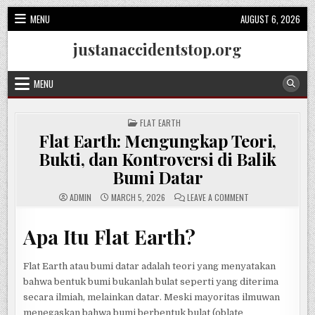
Skip
MENU
AUGUST 6, 2026
to
content
justanaccidentstop.org
MENU
POSTED
FLAT EARTH
IN
Flat Earth: Mengungkap Teori,
Bukti, dan Kontroversi di Balik
Bumi Datar
ON
ADMIN
MARCH 5, 2026
LEAVE A COMMENT
FLAT
EARTH:
MENGUNGKAP
Apa Itu Flat Earth?
TEORI,
BUKTI,
DAN
KONTROVERSI
DI
Flat Earth atau bumi datar adalah teori yang menyatakan
BALIK
BUMI
bahwa bentuk bumi bukanlah bulat seperti yang diterima
DATAR
secara ilmiah, melainkan datar. Meski mayoritas ilmuwan
menegaskan bahwa bumi berbentuk bulat (oblate