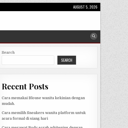
AUGUST 5, 2026
Search
SEARCH
Recent Posts
Cara memakai Blouse wanita kekinian dengan
mudah.
Cara memilih Sneakers wanita platform untuk
acara formal di siang hari
Cara merawat Body scrub whitening dengan