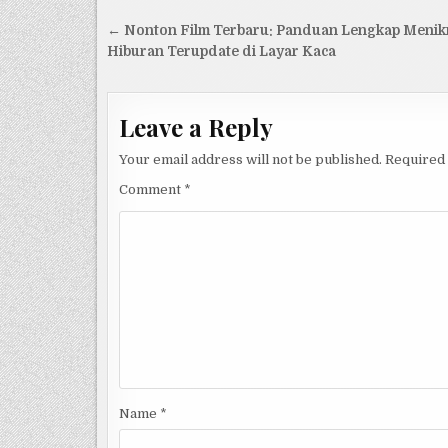
Post
← Nonton Film Terbaru: Panduan Lengkap Menik
navigation
Hiburan Terupdate di Layar Kaca
Leave a Reply
Your email address will not be published.
Required 
Comment
*
Name
*