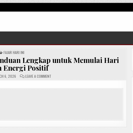
POSTED
FAJAR HARI INI
IN
Panduan Lengkap untuk Memulai Hari
 Energi Positif
ON
H 6, 2026
LEAVE A COMMENT
MENIKMATI
FAJAR
HARI
INI:
PANDUAN
LENGKAP
UNTUK
MEMULAI
HARI
DENGAN
ENERGI
POSITIF