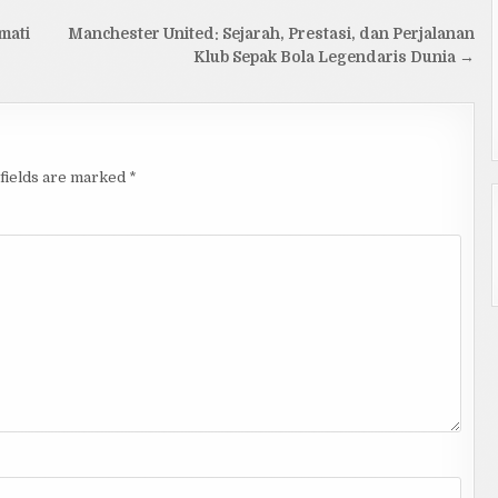
mati
Manchester United: Sejarah, Prestasi, dan Perjalanan
Klub Sepak Bola Legendaris Dunia →
fields are marked
*