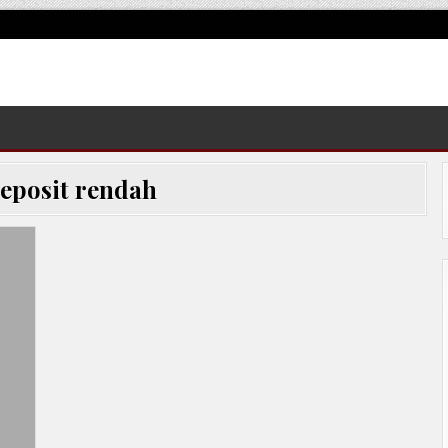
eposit rendah