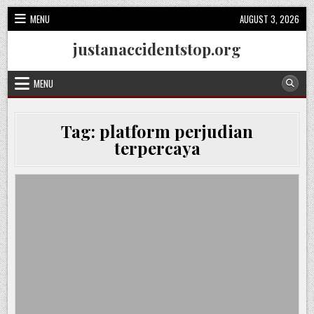
Skip
MENU
AUGUST 3, 2026
to
content
justanaccidentstop.org
MENU
Tag:
platform perjudian
terpercaya