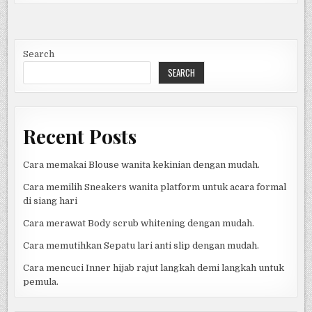
Search
SEARCH
Recent Posts
Cara memakai Blouse wanita kekinian dengan mudah.
Cara memilih Sneakers wanita platform untuk acara formal
di siang hari
Cara merawat Body scrub whitening dengan mudah.
Cara memutihkan Sepatu lari anti slip dengan mudah.
Cara mencuci Inner hijab rajut langkah demi langkah untuk
pemula.