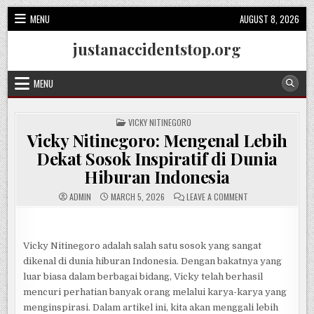
Skip
MENU
AUGUST 8, 2026
to
content
justanaccidentstop.org
MENU
POSTED
VICKY NITINEGORO
IN
Vicky Nitinegoro: Mengenal Lebih
Dekat Sosok Inspiratif di Dunia
Hiburan Indonesia
ON
ADMIN
MARCH 5, 2026
LEAVE A COMMENT
VICKY
NITINEGORO:
MENGENAL
LEBIH
DEKAT
Vicky Nitinegoro adalah salah satu sosok yang sangat
SOSOK
INSPIRATIF
dikenal di dunia hiburan Indonesia. Dengan bakatnya yang
DI
DUNIA
luar biasa dalam berbagai bidang, Vicky telah berhasil
HIBURAN
INDONESIA
mencuri perhatian banyak orang melalui karya-karya yang
menginspirasi. Dalam artikel ini, kita akan menggali lebih