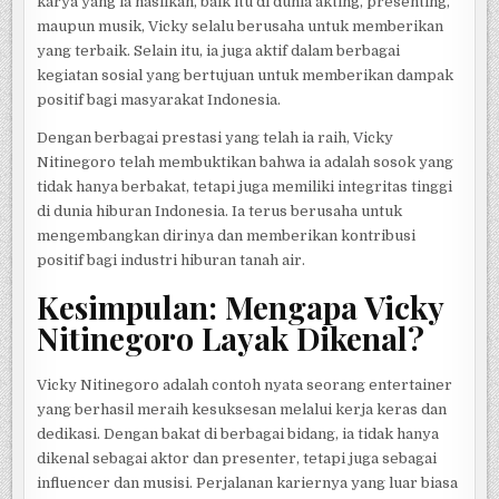
karya yang ia hasilkan, baik itu di dunia akting, presenting,
maupun musik, Vicky selalu berusaha untuk memberikan
yang terbaik. Selain itu, ia juga aktif dalam berbagai
kegiatan sosial yang bertujuan untuk memberikan dampak
positif bagi masyarakat Indonesia.
Dengan berbagai prestasi yang telah ia raih, Vicky
Nitinegoro telah membuktikan bahwa ia adalah sosok yang
tidak hanya berbakat, tetapi juga memiliki integritas tinggi
di dunia hiburan Indonesia. Ia terus berusaha untuk
mengembangkan dirinya dan memberikan kontribusi
positif bagi industri hiburan tanah air.
Kesimpulan: Mengapa Vicky
Nitinegoro Layak Dikenal?
Vicky Nitinegoro adalah contoh nyata seorang entertainer
yang berhasil meraih kesuksesan melalui kerja keras dan
dedikasi. Dengan bakat di berbagai bidang, ia tidak hanya
dikenal sebagai aktor dan presenter, tetapi juga sebagai
influencer dan musisi. Perjalanan kariernya yang luar biasa