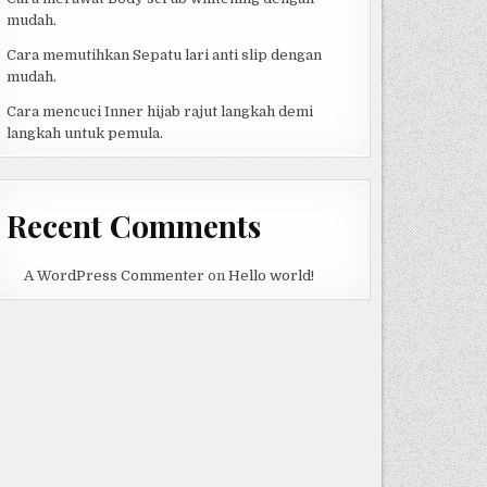
mudah.
Cara memutihkan Sepatu lari anti slip dengan
mudah.
Cara mencuci Inner hijab rajut langkah demi
langkah untuk pemula.
Recent Comments
A WordPress Commenter
on
Hello world!