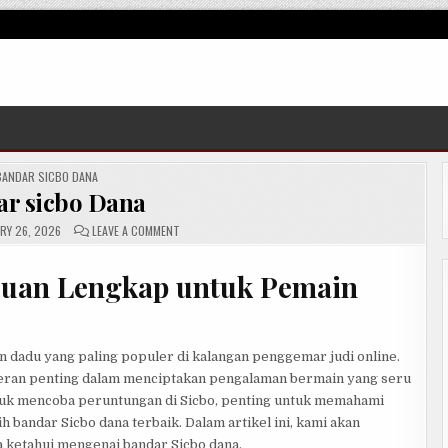
POSTED
BANDAR SICBO DANA
N
ar sicbo Dana
ON
RY 26, 2026
LEAVE A COMMENT
BANDAR
SICBO
DANA
duan Lengkap untuk Pemain
n dadu yang paling populer di kalangan penggemar judi online.
peran penting dalam menciptakan pengalaman bermain yang seru
tuk mencoba peruntungan di Sicbo, penting untuk memahami
 bandar Sicbo dana terbaik. Dalam artikel ini, kami akan
 ketahui mengenai bandar Sicbo dana.