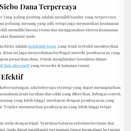
Sicbo Dana Terpercaya
tor yang paling penting adalah memilih bandar yang terpercaya.
an peluang menang yang adil, tetapi juga memastikan keamanan
pilih memiliki lisensi resmi dan menggunakan sistem keamanan
aksi finansial Anda.
in Sicbo adalah
hokiku88 login
, yang telah terbukti memberikan
 Situs ini juga menyediakan berbagai metode pembayaran yang
un penarikan dana. Untuk menghindari kesulitan dalam
8 link alternatif
yang tersedia di halaman resmi.
Efektif
keberuntungan, ada beberapa strategi yang dapat meningkatkan
emahami jenis taruhan dan odds yang diberikan. Sebagai contoh,
 menang yang lebih tinggi, meskipun dengan pembayaran yang
fic Triples menawarkan pembayaran yang lebih tinggi tetapi
ain Anda dengan bijak. Tentukan batasan sebelum bermain dan
a ini, Anda dapat menikmati permainan tanpa mengalami kerugian