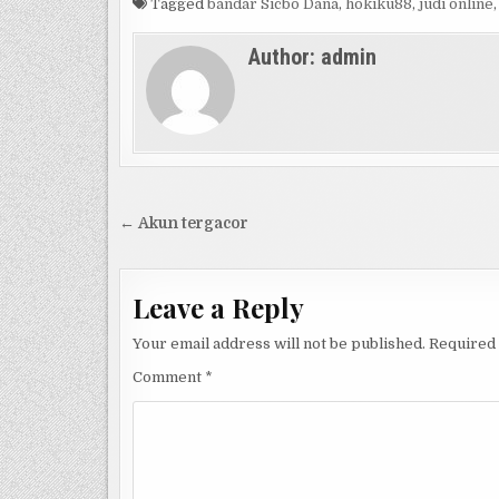
Tagged
bandar Sicbo Dana
,
hokiku88
,
judi online
Author:
admin
Post
← Akun tergacor
navigation
Leave a Reply
Your email address will not be published.
Required 
Comment
*