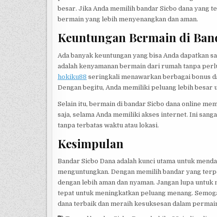
besar. Jika Anda memilih bandar Sicbo dana yang te
bermain yang lebih menyenangkan dan aman.
Keuntungan Bermain di Band
Ada banyak keuntungan yang bisa Anda dapatkan saa
adalah kenyamanan bermain dari rumah tanpa perlu pe
hokiku88
seringkali menawarkan berbagai bonus d
Dengan begitu, Anda memiliki peluang lebih besar
Selain itu, bermain di bandar Sicbo dana online m
saja, selama Anda memiliki akses internet. Ini sa
tanpa terbatas waktu atau lokasi.
Kesimpulan
Bandar Sicbo Dana adalah kunci utama untuk mend
menguntungkan. Dengan memilih bandar yang terp
dengan lebih aman dan nyaman. Jangan lupa untuk 
tepat untuk meningkatkan peluang menang. Semoga 
dana terbaik dan meraih kesuksesan dalam permain