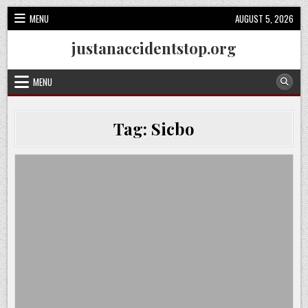
Skip
MENU
AUGUST 5, 2026
to
content
justanaccidentstop.org
MENU
Tag:
Sicbo